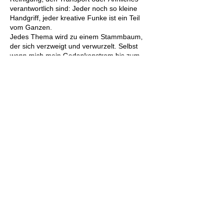
verantwortlich sind: Jeder noch so kleine
Handgriff, jeder kreative Funke ist ein Teil
vom Ganzen.
Jedes Thema wird zu einem Stammbaum,
der sich verzweigt und verwurzelt. Selbst
wenn mich mein Gedankenstrom bis zum
kleinsten Atom führt, so gilt meine
Bewunderung gleich wieder den vielen
Wissenschaftern, Labormitarbeitern etc.,
etc. Das Kind in mir spielt gerne mit all
diesen spannenden Bausteinen.
Besondere Demut empfinde ich jedoch der
Natur und dem Leben selbst gegenüber.
Der Entstehung, Entwicklung, Erhaltung und
Vielfalt.
Mit meinen Collagen möchte ich
Begeisterung und Neugierde wecken,
Achtsamkeit und Dankbarkeit in Erinnerung
rufen.
Ein visueller Weckruf sollen sie sein, um uns
aus der Gleichgültigkeit zu holen.
Dies ist mein Ziel.